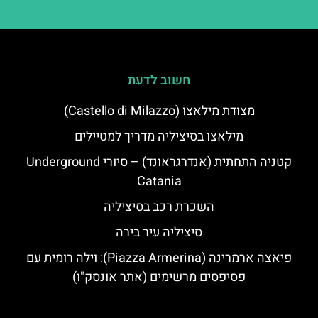
חשוב לדעת
מצודת מילאצו (Castello di Milazzo)
מילאצו בסיציליה מדריך למטיילים
קטניה התחתית (אנדרגראונד) – סיורי Underground
Catania
השכרת רכב בסיציליה
סיציליה עיר בירה
פיאצה ארמרינה (Piazza Armerina): וילה רומית עם
פסיפסים מרשימים (אתר אונסק"ו)