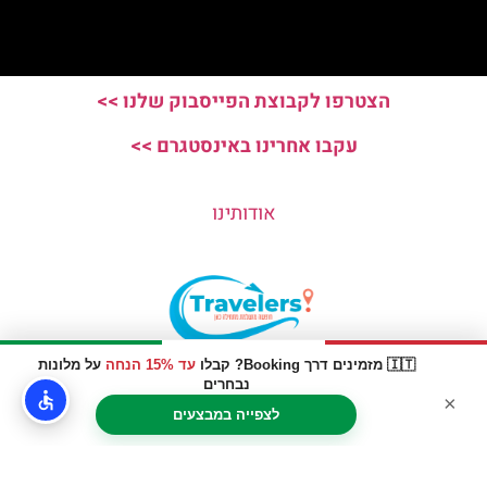
הצטרפו לקבוצת הפייסבוק שלנו >>
עקבו אחרינו באינסטגרם >>
אודותינו
🇮🇹 מזמינים דרך Booking? קבלו
עד 15% הנחה
על מלונות
האתר הינו אתר המלצות מטיילים © כל הזכויות שמורות לסוכנות
נבחרים
×
TRAVELERS.CO.IL
לצפייה במבצעים
מדיניות פרטיות