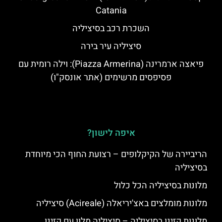
Catania
השכרת רכב בסיציליה
סיציליה עיר בירה
פיאצה ארמרינה (Piazza Armerina): וילה רומית עם
פסיפסים מרשימים (אתר אונסק"ו)
איפה לישון?
הריביירה של הקיקלופים – רצועת החוף הכי מיוחדת
בסיציליה
מלונות בסיציליה הכל כלול
מלונות מומלצים באצ'יריאלה (Acireale) סיציליה
מלונות קזינו בסיציליה – סיציליה מלון עם קזינו