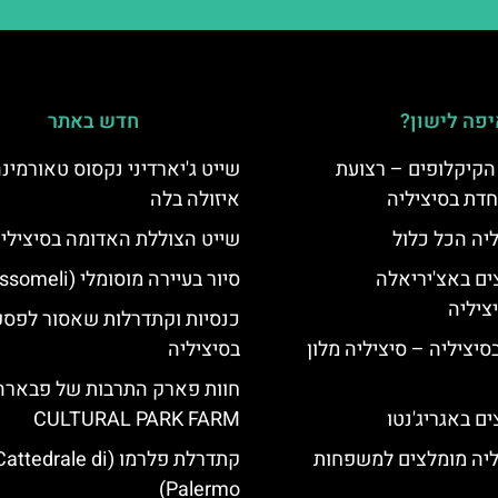
פה לישון?
חדש באתר
הקיקלופים – רצועת
שייט ג'יארדיני נקסוס טאורמינה
חדת בסיציליה
איזולה בלה
ליה הכל כלול
שייט הצוללת האדומה בסיצילי
ים באצ'יריאלה
סיור בעיירה מוסומלי (Mussomeli)
כנסיות וקתדרלות שאסור לפס
בסיציליה – סיציליה מלון
בסיציליה
חוות פארק התרבות של פבארה
ם באגריג'נטו
CULTURAL PARK FARM
ליה מומלצים למשפחות
קתדרלת פלרמו (attedrale di
Palermo)