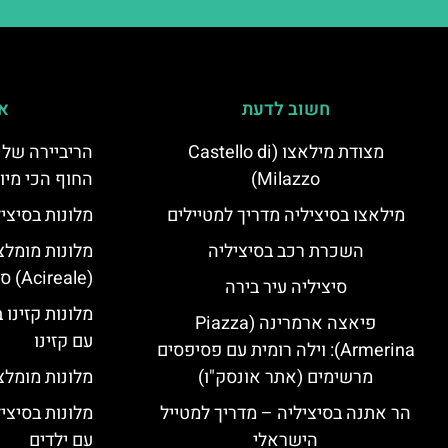
חשוב לדעת
אי
מצודת מילאצו (Castello di
הריביירה של 
Milazzo)
החוף הכי מיו
מילאצו בסיציליה מדריך למטיילים
מלונות בסיצי
השכרת רכב בסיציליה
מלונות מומלצ
(Acireale) סיציליה
סיציליה עיר בירה
מלונות קזינו 
פיאצה ארמרינה (Piazza
עם קזינו
Armerina): וילה רומית עם פסיפסים
מרשימים (אתר אונסק"ו)
מלונות מומלצי
הר אתנה בסיציליה – מדריך למטייל
מלונות בסיצי
הישראלי
עם ילדים