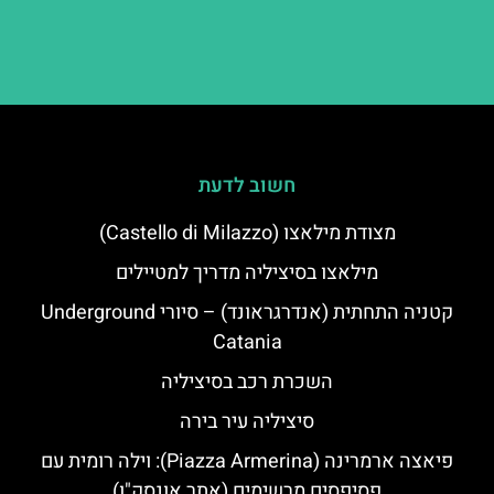
חשוב לדעת
מצודת מילאצו (Castello di Milazzo)
מילאצו בסיציליה מדריך למטיילים
קטניה התחתית (אנדרגראונד) – סיורי Underground
Catania
השכרת רכב בסיציליה
סיציליה עיר בירה
פיאצה ארמרינה (Piazza Armerina): וילה רומית עם
פסיפסים מרשימים (אתר אונסק"ו)