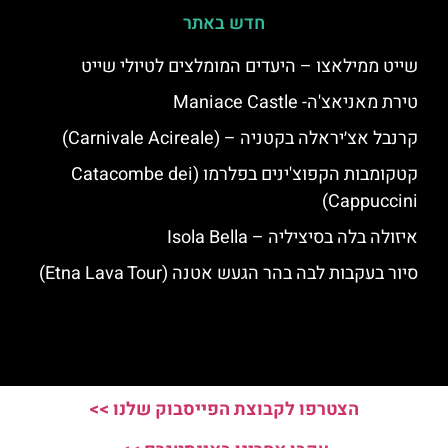
חדש באתר
שייט ממילאצו – היעדים המומלצים לטיולי שייט
טירת מאניאצ'ה- Maniace Castle
קרנבל אצ׳יראלה בקטניה – (Carnivale Acireale)
קטקומבות הקפוצ'ינים בפלרמו (Catacombe dei
Cappuccini)
איזולה בלה בסיציליה – Isola Bella
סיור בעקבות לבה בהר הגעש אטנה (Etna Lava Tour)
הצטרפו לקבוצת הפייסבוק שלנו >>