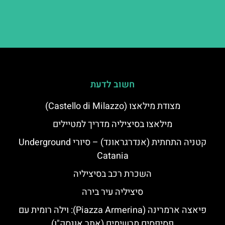
חשוב לדעת
מצודת מילאצו (Castello di Milazzo)
מילאצו בסיציליה מדריך למטיילים
קטניה התחתית (אנדרגראונד) – סיורי Underground
Catania
השכרת רכב בסיציליה
סיציליה עיר בירה
פיאצה ארמרינה (Piazza Armerina): וילה רומית עם
פסיפסים מרשימים (אתר אונסק"ו)