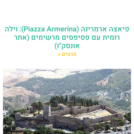
פיאצה ארמרינה (Piazza Armerina): וילה
רומית עם פסיפסים מרשימים (אתר
אונסק"ו)
פרטים »