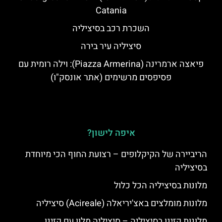
Catania
השכרת רכב בסיציליה
סיציליה עיר בירה
פיאצה ארמרינה (Piazza Armerina): וילה רומית עם
פסיפסים מרשימים (אתר אונסק"ו)
איפה לישון?
הריביירה של הקיקלופים – רצועת החוף הכי מיוחדת
בסיציליה
מלונות בסיציליה הכל כלול
מלונות מומלצים באצ'יריאלה (Acireale) סיציליה
מלונות קזינו בסיציליה – סיציליה מלון עם קזינו