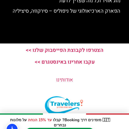
מזג אוויר וכל מה שצריך לדעת
הפארק הארכיאולוגי של ניפוליס – סירקוזה, סיציליה
הצטרפו לקבוצת הפייסבוק שלנו >>
עקבו אחרינו באינסטגרם >>
אודותינו
🇮🇹 מזמינים דרך Booking? קבלו
עד 15% הנחה
על מלונות
האתר הינו אתר המלצות מטיילים © כל הזכויות שמורות לסוכנות
נבחרים