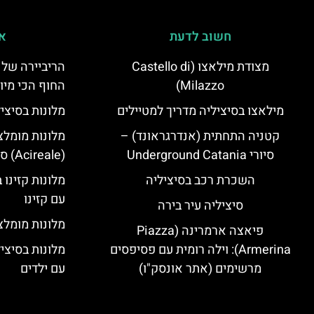
חשוב לדעת
אי
מצודת מילאצו (Castello di
הריביירה של 
Milazzo)
החוף הכי מיו
מילאצו בסיציליה מדריך למטיילים
מלונות בסיצי
קטניה התחתית (אנדרגראונד) –
מלונות מומלצ
סיורי Underground Catania
(Acireale) סיציליה
השכרת רכב בסיציליה
מלונות קזינו 
עם קזינו
סיציליה עיר בירה
מלונות מומלצי
פיאצה ארמרינה (Piazza
Armerina): וילה רומית עם פסיפסים
מלונות בסיצי
מרשימים (אתר אונסק"ו)
עם ילדים