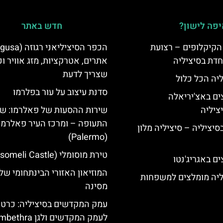
פה לישון?
חדש באתר
הקיקלופים – רצועת
חדת בסיציליה
אתרים, אטרקציות, מזג אוויר ו
שצריך לדעת
ליה הכל כלול
סדנת עיצוב על עור בפלרמו
ים באצ'יריאלה
שירות ההסעות של פאלרמו: ש
התעופה – ומרכז העיר פאלרמו
בסיציליה – סיציליה מלון
(Palermo)
טירת מוסומלי (Mussomeli Castle)
ם באגריג'נטו
המוזיאון האזורי הבינתחומי של
ליה מומלצים למשפחות
מסינה
עמק המקדשים בסיציליה: כרטיס
לעמק המקדשים ולגן Kolymbethra