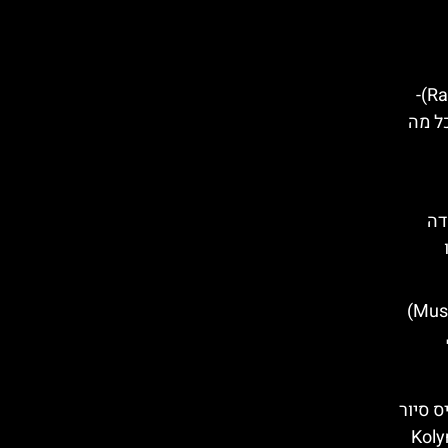
הכפר הסיציליאני רגוזה (Ragusa)-
כל מה
דה
 סיור