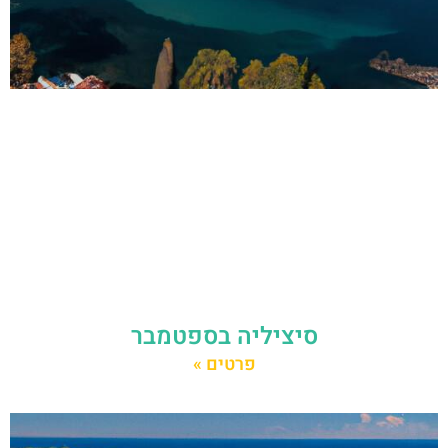
סיציליה בספטמבר
פרטים »