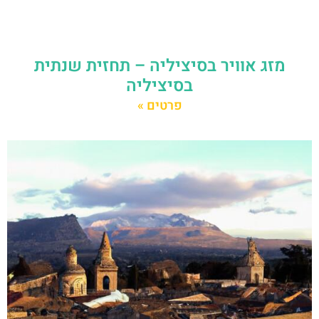
מזג אוויר בסיציליה – תחזית שנתית
בסיציליה
פרטים »