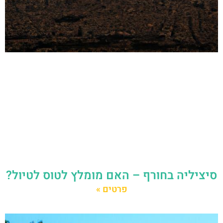
סיציליה בחורף – האם מומלץ לטוס לטיול?
פרטים »