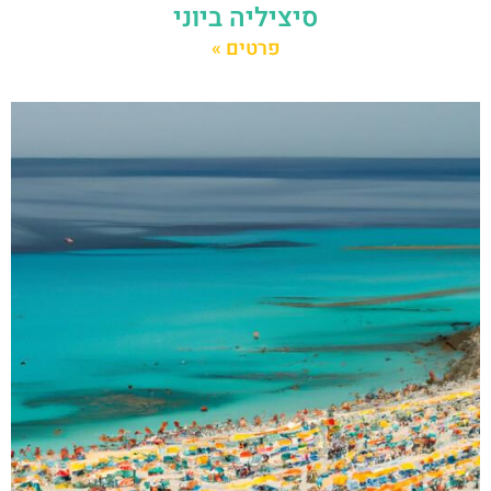
סיציליה ביוני
פרטים »