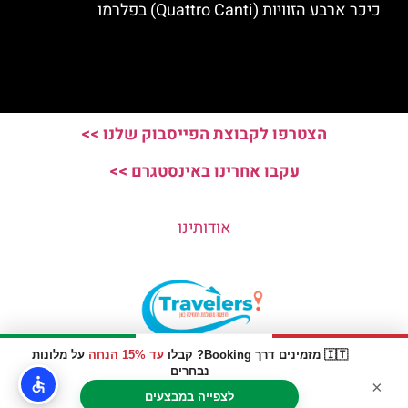
כיכר ארבע הזוויות (Quattro Canti) בפלרמו
הצטרפו לקבוצת הפייסבוק שלנו >>
עקבו אחרינו באינסטגרם >>
אודותינו
🇮🇹 מזמינים דרך Booking? קבלו
עד 15% הנחה
על מלונות
האתר הינו אתר המלצות מטיילים © כל הזכויות שמורות לסוכנות
נבחרים
×
TRAVELERS.CO.IL
לצפייה במבצעים