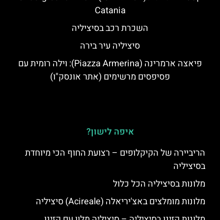
Catania
השכרת רכב בסיציליה
סיציליה עיר בירה
פיאצה ארמרינה (Piazza Armerina): וילה רומית עם
פסיפסים מרשימים (אתר אונסק"ו)
איפה לישון?
הריביירה של הקיקלופים – רצועת החוף הכי מיוחדת
בסיציליה
מלונות בסיציליה הכל כלול
מלונות מומלצים באצ'יריאלה (Acireale) סיציליה
מלונות קזינו בסיציליה – סיציליה מלון עם קזינו