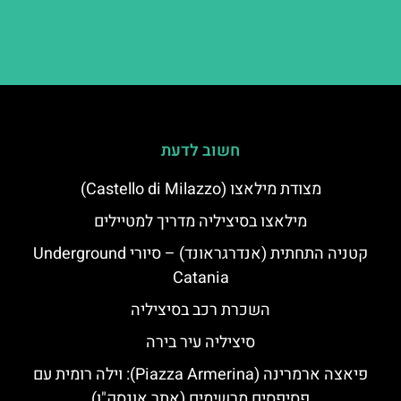
חשוב לדעת
מצודת מילאצו (Castello di Milazzo)
מילאצו בסיציליה מדריך למטיילים
קטניה התחתית (אנדרגראונד) – סיורי Underground
Catania
השכרת רכב בסיציליה
סיציליה עיר בירה
פיאצה ארמרינה (Piazza Armerina): וילה רומית עם
פסיפסים מרשימים (אתר אונסק"ו)