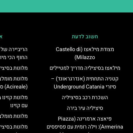
חשוב לדעת
אי
מצודת מילאצו (Castello di
הריביירה של 
Milazzo)
החוף הכי מיו
מילאצו בסיציליה מדריך למטיילים
מלונות בסיצי
קטניה התחתית (אנדרגראונד) –
מלונות מומלצ
סיורי Underground Catania
(Acireale) סיציליה
השכרת רכב בסיציליה
מלונות קזינו 
עם קזינו
סיציליה עיר בירה
מלונות מומלצי
פיאצה ארמרינה (Piazza
Armerina): וילה רומית עם פסיפסים
מלונות בסיצי