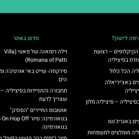
פה לישון?
חדש באתר
הקיקלופים – רצועת
וילה רומאנה של פאטי (Villa
חדת בסיציליה
Romana of Patti)
ליה הכל כלול
סירקוזה- שייט באי אורטיג'ה ומ
הים
ים באצ'יריאלה
תחבורה והתניידות בסיציליה – 
שצריך לדעת
בסיציליה – סיציליה מלון
אוטובוס התיירים "הסנדק"
בטאורמינה: סיור Hop Off
ם באגריג'נטו
בטאורמינה
ליה מומלצים למשפחות
סיור ג'יפים בהר הגעש הפעיל ה