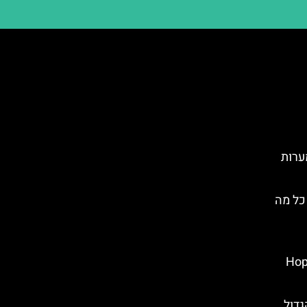
ערות
כל מה
Hop On 
גדול