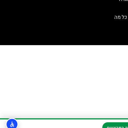
אאולים (Isole Eolie)- כל מה
ה במבצעים