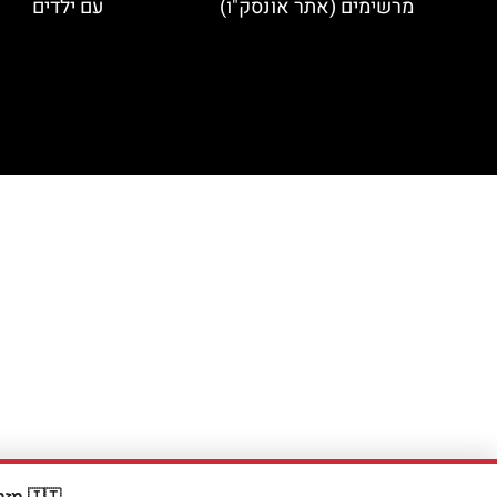
מרשימים (אתר אונסק"ו)
עם ילדים
🇮🇹 מזמינים דרך Booking? קבלו