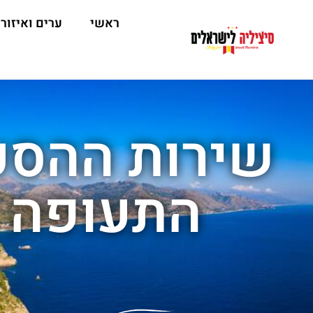
ראשי
ערים ואיזור
שירות ההסע
התעופה –