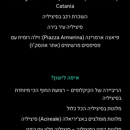
Catania
השכרת רכב בסיציליה
סיציליה עיר בירה
פיאצה ארמרינה (Piazza Armerina): וילה רומית עם
פסיפסים מרשימים (אתר אונסק"ו)
איפה לישון?
הריביירה של הקיקלופים – רצועת החוף הכי מיוחדת
בסיציליה
מלונות בסיציליה הכל כלול
מלונות מומלצים באצ'יריאלה (Acireale) סיציליה
מלונות קזינו בסיציליה – סיציליה מלון עם קזינו