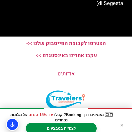
di Segesta)
הצטרפו לקבוצת הפייסבוק שלנו >>
עקבו אחרינו באינסטגרם >>
אודותינו
🇮🇹 מזמינים דרך Booking? קבלו
עד 15% הנחה
על מלונות
האתר הינו אתר המלצות מטיילים © כל הזכויות שמורות לסוכנות
נבחרים
×
TRAVELERS.CO.IL
לצפייה במבצעים