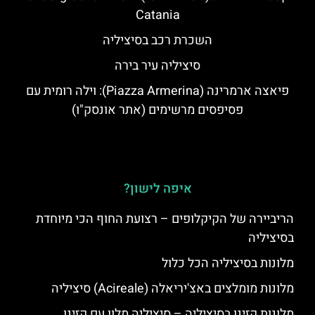
Catania
השכרת רכב בסיציליה
סיציליה עיר בירה
פיאצה ארמרינה (Piazza Armerina): וילה רומית עם
פסיפסים מרשימים (אתר אונסק"ו)
איפה לישון?
הריביירה של הקיקלופים – רצועת החוף הכי מיוחדת
בסיציליה
מלונות בסיציליה הכל כלול
מלונות מומלצים באצ'יריאלה (Acireale) סיציליה
מלונות קזינו בסיציליה – סיציליה מלון עם קזינו