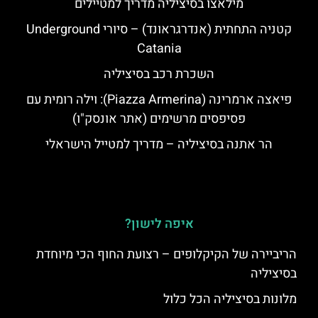
מילאצו בסיציליה מדריך למטיילים
קטניה התחתית (אנדרגראונד) – סיורי Underground
Catania
השכרת רכב בסיציליה
פיאצה ארמרינה (Piazza Armerina): וילה רומית עם
פסיפסים מרשימים (אתר אונסק"ו)
הר אתנה בסיציליה – מדריך למטייל הישראלי
איפה לישון?
הריביירה של הקיקלופים – רצועת החוף הכי מיוחדת
בסיציליה
מלונות בסיציליה הכל כלול