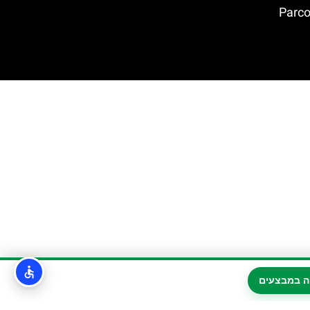
פארק הארכאולוגי טינדארי (Parco
ה במבצעים