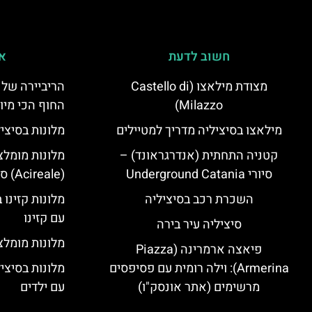
חשוב לדעת
אי
מצודת מילאצו (Castello di
הריביירה של 
Milazzo)
החוף הכי מיו
מילאצו בסיציליה מדריך למטיילים
מלונות בסיצי
קטניה התחתית (אנדרגראונד) –
מלונות מומלצ
סיורי Underground Catania
(Acireale) סיציליה
השכרת רכב בסיציליה
מלונות קזינו 
עם קזינו
סיציליה עיר בירה
מלונות מומלצי
פיאצה ארמרינה (Piazza
Armerina): וילה רומית עם פסיפסים
מלונות בסיצי
מרשימים (אתר אונסק"ו)
עם ילדים