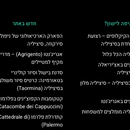
פה לישון?
חדש באתר
הקיקלופים – רצועת
הפארק הארכיאולוגי של ניפולי
חדת בסיציליה
סירקוזה, סיציליה
ליה הכל כלול
אגריג'נטו (Agrigento) – מד
מקיף למטיילים
ים באצ'יריאלה
סדנת בישול וסיור קולינרי
בטאורמינה: כרטיס סיור משולב
בסיציליה – סיציליה מלון
בסיציליה (Taormina)
קטקומבות הקפוצ'ינים בפלרמו
ם באגריג'נטו
(Catacombe dei Cappuccini)
ליה מומלצים למשפחות
קתדרלת פלרמו (attedrale di
Palermo)