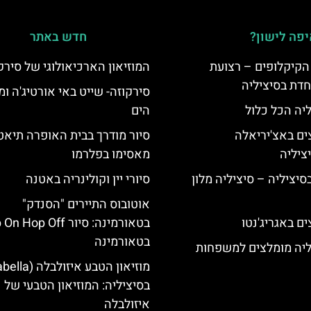
פה לישון?
חדש באתר
הקיקלופים – רצועת
המוזיאון הארכיאולוגי של סירק
חדת בסיציליה
סירקוזה- שייט באי אורטיג'ה ומ
ליה הכל כלול
הים
ים באצ'יריאלה
סיור מודרך בבית האופרה תיאט
מאסימו בפלרמו
בסיציליה – סיציליה מלון
סיורי יין וקולינריה באטנה
אוטובוס התיירים "הסנדק"
ם באגריג'נטו
בטאורמינה: סיור Hop Off
בטאורמינה
ליה מומלצים למשפחות
בסיציליה: המוזיאון הטבעי של
איזולבלה