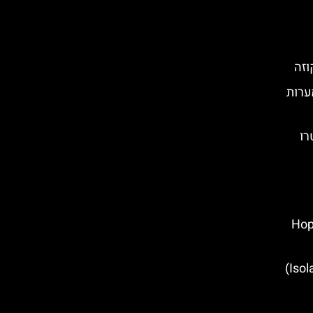
וזה
ערות
רו
Hop On 
מוזיאון הטבע איזולבלה (Isolabella)