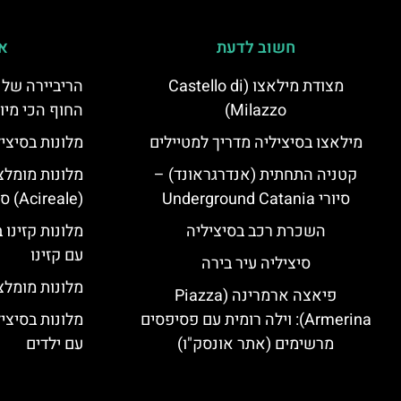
חשוב לדעת
אי
מצודת מילאצו (Castello di
הריביירה של 
Milazzo)
החוף הכי מיו
מילאצו בסיציליה מדריך למטיילים
מלונות בסיצי
קטניה התחתית (אנדרגראונד) –
מלונות מומלצ
סיורי Underground Catania
(Acireale) סיציליה
השכרת רכב בסיציליה
מלונות קזינו 
עם קזינו
סיציליה עיר בירה
מלונות מומלצי
פיאצה ארמרינה (Piazza
Armerina): וילה רומית עם פסיפסים
מלונות בסיצי
מרשימים (אתר אונסק"ו)
עם ילדים