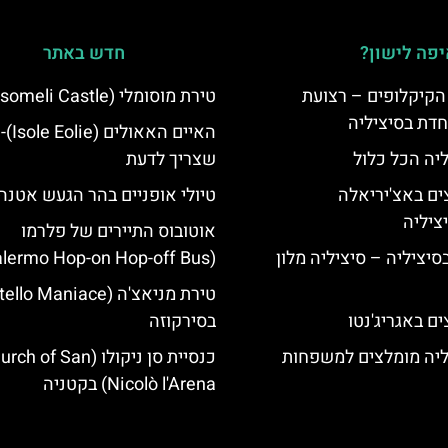
פה לישון?
חדש באתר
הקיקלופים – רצועת
טירת מוסומלי (Mussomeli Castle)
חדת בסיציליה
האיים ה
ליה הכל כלול
שצריך לדעת
ים באצ'יריאלה
טיולי אופניים בהר הגעש אטנה
אוטובוס התיירים של פלרמו
בסיציליה – סיציליה מלון
(Palermo Hop-on Hop-off Bus)
ם באגריג'נטו
בסירקוזה
ליה מומלצים למשפחות
כנסיית סן ניקולו (h of San
Nicolò l'Arena) בקטניה