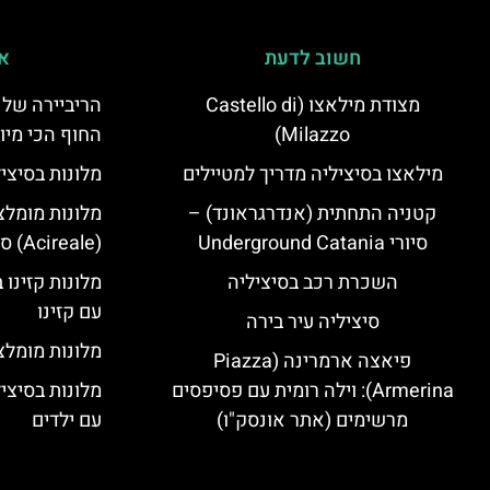
חשוב לדעת
אי
מצודת מילאצו (Castello di
הריביירה של 
Milazzo)
החוף הכי מיו
מילאצו בסיציליה מדריך למטיילים
מלונות בסיצי
קטניה התחתית (אנדרגראונד) –
מלונות מומלצ
סיורי Underground Catania
(Acireale) סיציליה
השכרת רכב בסיציליה
מלונות קזינו 
עם קזינו
סיציליה עיר בירה
מלונות מומלצי
פיאצה ארמרינה (Piazza
Armerina): וילה רומית עם פסיפסים
מלונות בסיצי
מרשימים (אתר אונסק"ו)
עם ילדים