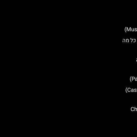
אאולים (Isole Eolie)- כל מה
טירת מניאצ'ה (Castello Maniace)
Churc