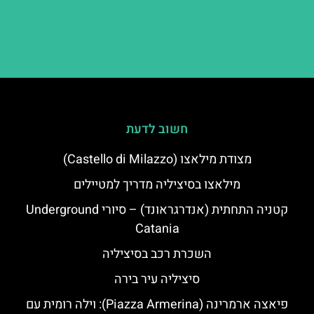
חשוב לדעת
מצודת מילאצו (Castello di Milazzo)
מילאצו בסיציליה מדריך למטיילים
קטניה התחתית (אנדרגראונד) – סיורי Underground
Catania
השכרת רכב בסיציליה
סיציליה עיר בירה
פיאצה ארמרינה (Piazza Armerina): וילה רומית עם