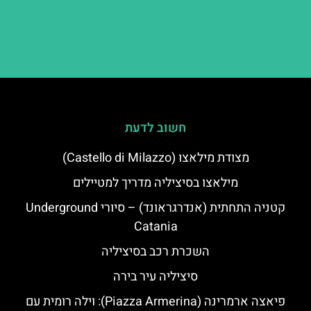
חשוב לדעת
מצודת מילאצו (Castello di Milazzo)
מילאצו בסיציליה מדריך למטיילים
קטניה התחתית (אנדרגראונד) – סיורי Underground
Catania
השכרת רכב בסיציליה
סיציליה עיר בירה
פיאצה ארמרינה (Piazza Armerina): וילה רומית עם