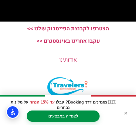
הצטרפו לקבוצת הפייסבוק שלנו >>
עקבו אחרינו באינסטגרם >>
אודותינו
🇮🇹 מזמינים דרך Booking? קבלו
עד 15% הנחה
על מלונות
האתר הינו אתר המלצות מטיילים © כל הזכויות שמורות לסוכנות
נבחרים
×
TRAVELERS.CO.IL
לצפייה במבצעים
מדיניות פרטיות