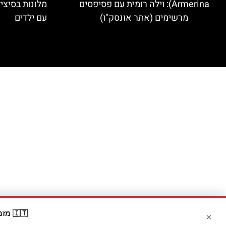
Armerina): וילה רומית עם פסיפסים
מלונות בסיצי
מרשימים (אתר אונסק"ו)
עם ילדים
🇮🇹 מזמינים דרך Booking? קבלו
×