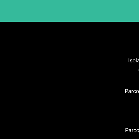
הפארק הארכיאולוגי סג'סטה (Parco
פארק הארכאולוגי טינדארי (Parco