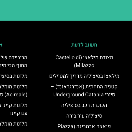
חשוב לדעת
אי
מצודת מילאצו (Castello di
הריביירה של 
Milazzo)
החוף הכי מיו
מילאצו בסיציליה מדריך למטיילים
מלונות בסיצי
קטניה התחתית (אנדרגראונד) –
מלונות מומלצ
סיורי Underground Catania
(Acireale) סיציליה
השכרת רכב בסיציליה
מלונות קזינו 
עם קזינו
סיציליה עיר בירה
מלונות מומלצי
פיאצה ארמרינה (Piazza