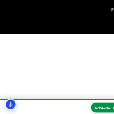
Rabbit )- חוף
ה במבצעים