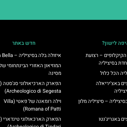
פה לישון?
חדש באתר
הקיקלופים – רצועת
איזולה בלה בסיציליה – Isola Bella
חדת בסיציליה
המוזיאון האזורי הבינתחומי של
ליה הכל כלול
מסינה
ים באצ'יריאלה
Archeologico di Segesta)
בסיציליה – סיציליה מלון
וילה רומאנה של פאטי (Villa
Romana of Patti)
ם באגריג'נטו
ה
Archeologico di Tindari)