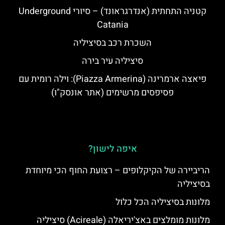
קטניה התחתית (אנדרגראונד) – סיורי Underground
Catania
השכרת רכב בסיציליה
סיציליה עיר בירה
פיאצה ארמרינה (Piazza Armerina): וילה רומית עם
פסיפסים מרשימים (אתר אונסק"ו)
איפה לישון?
הריביירה של הקיקלופים – רצועת החוף הכי מיוחדת
בסיציליה
מלונות בסיציליה הכל כלול
מלונות מומלצים באצ'יריאלה (Acireale) סיציליה