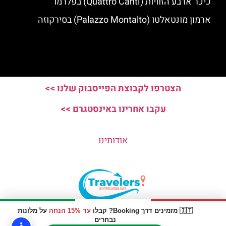
כיכר ארבע הזוויות (Quattro Canti) בפלרמו
ארמון מונטאלטו (Palazzo Montalto) בסירקוזה
הצטרפו לקבוצת הפייסבוק שלנו >>
עקבו אחרינו באינסטגרם >>
אודותינו
🇮🇹 מזמינים דרך Booking? קבלו
עד 15% הנחה
על מלונות
האתר הינו אתר המלצות מטיילים © כל הזכויות שמורות לסוכנות
נבחרים