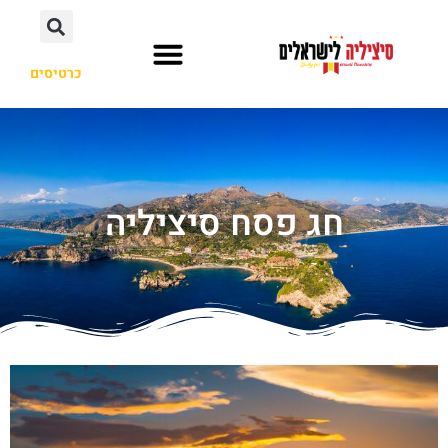
כרטיסים
מסלול טיול
ערים ואיזורים
חג פסח סיציליה