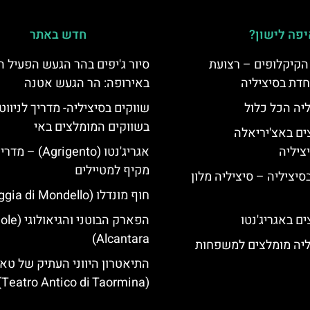
פה לישון?
חדש באתר
הקיקלופים – רצועת
סיור ג'יפים בהר הגעש הפעיל ה
חדת בסיציליה
באירופה: הר הגעש אטנה
ליה הכל כלול
שווקים בסיציליה- מדריך לניווט
בשווקים המומלצים באי
ים באצ'יריאלה
אגריג'נטו (Agrigento) – מד
מקיף למטיילים
בסיציליה – סיציליה מלון
חוף מונדלו (Spaggia di Mondello)
ם באגריג'נטו
הפארק הבוטני והגיאולו
Alcantara)
ליה מומלצים למשפחות
התיאטרון היווני העתיק של טא
(Teatro Antico di Taormina)