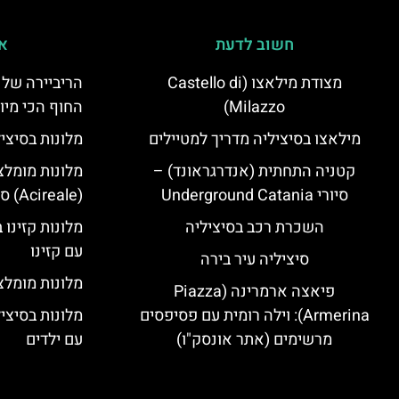
חשוב לדעת
אי
מצודת מילאצו (Castello di
הריביירה של 
Milazzo)
החוף הכי מיו
מילאצו בסיציליה מדריך למטיילים
מלונות בסיצי
קטניה התחתית (אנדרגראונד) –
מלונות מומלצ
סיורי Underground Catania
(Acireale) סיציליה
השכרת רכב בסיציליה
מלונות קזינו 
עם קזינו
סיציליה עיר בירה
מלונות מומלצי
פיאצה ארמרינה (Piazza
Armerina): וילה רומית עם פסיפסים
מלונות בסיצי
מרשימים (אתר אונסק"ו)
עם ילדים