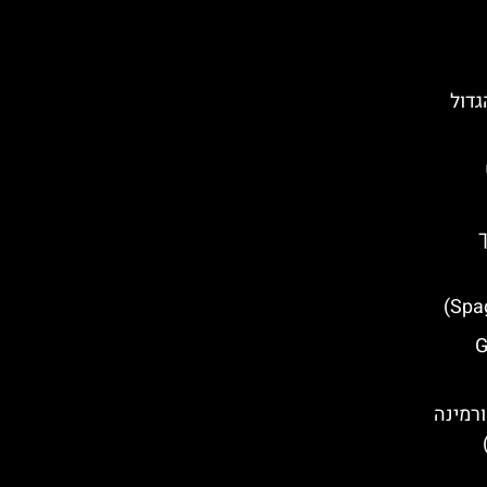
גדול
ריך
גי (Gole
ורמינה