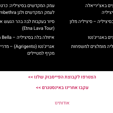
ים באצ'יריאלה
עמק המקדשים בסיציליה: כרטיס
לעמק המקדשים ולגן Kolymbethra
בסיציליה – סיציליה מלון
סיור בעקבות לבה בהר הגעש א
(Etna Lava Tour)
ם באגריג'נטו
איזולה בלה בסיציליה – Isola Bella
ליה מומלצים למשפחות
אגריג'נטו (Agrigento) – מד
מקיף למטיילים
הצטרפו לקבוצת הפייסבוק שלנו >>
עקבו אחרינו באינסטגרם >>
אודותינו