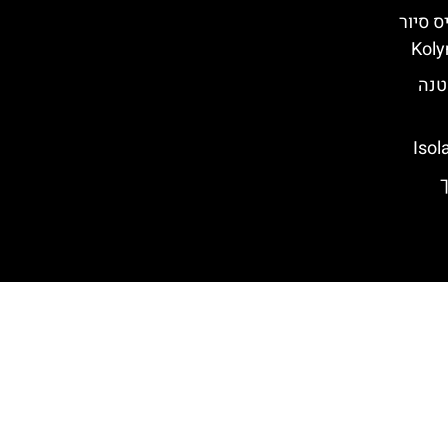
 סיור
טנה
ריך