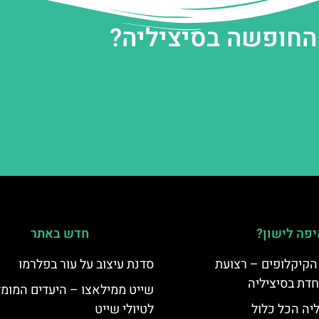
 החופשה בסיציליה?
פה לישון?
חדש באתר
הקיקלופים – רצועת
סדנת עיצוב על עור בפלרמו
חדת בסיציליה
שייט ממילאצו – היעדים המומ
ליה הכל כלול
לטיולי שייט