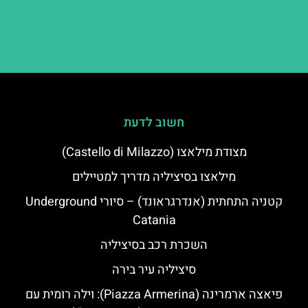
חשוב לדעת
מצודת מילאצו (Castello di Milazzo)
מילאצו בסיציליה מדריך למטיילים
קטניה התחתית (אנדרגראונד) – סיורי Underground
Catania
השכרת רכב בסיציליה
סיציליה עיר בירה
פיאצה ארמרינה (Piazza Armerina): וילה רומית עם