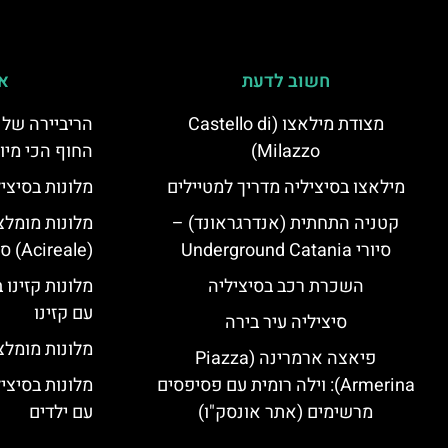
חשוב לדעת
אי
מצודת מילאצו (Castello di
הריביירה של 
Milazzo)
החוף הכי מיו
מילאצו בסיציליה מדריך למטיילים
מלונות בסיצי
קטניה התחתית (אנדרגראונד) –
מלונות מומלצ
סיורי Underground Catania
(Acireale) סיציליה
השכרת רכב בסיציליה
מלונות קזינו 
עם קזינו
סיציליה עיר בירה
מלונות מומלצי
פיאצה ארמרינה (Piazza
Armerina): וילה רומית עם פסיפסים
מלונות בסיצי
מרשימים (אתר אונסק"ו)
עם ילדים