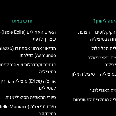
פה לישון?
חדש באתר
הקיקלופים – רצועת
האיים ה
חדת בסיציליה
שצריך לדעת
ליה הכל כלול
מוזיאון ארמון אסמונדו (
Asmundo) בפלרמו
ים באצ'יריאלה
כנסיות וקתדרלות שאסור לפס
בסיציליה
בסיציליה – סיציליה מלון
אריצ׳ה (Erice) סיציליה- מדריך
למטיילים
ם באגריג'נטו
סיורי המאפיה הסיציליאנית
ליה מומלצים למשפחות
בסירקוזה