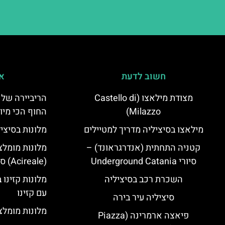
חשוב לדעת
אי
מצודת מילאצו (Castello di
הריביירה של 
Milazzo)
החוף הכי מיו
מילאצו בסיציליה מדריך למטיילים
מלונות בסיצי
קטניה התחתית (אנדרגראונד) –
מלונות מומלצ
סיורי Underground Catania
(Acireale) סיציליה
השכרת רכב בסיציליה
מלונות קזינו 
עם קזינו
סיציליה עיר בירה
מלונות מומלצי
פיאצה ארמרינה (Piazza