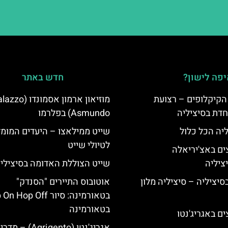
פה לישון?
חדש באתר
הקיקלופים – רצועת
מוזיאון ארמון אסמונדו (
חדת בסיציליה
Asmundo) בפלרמו
ליה הכל כלול
שייט ממילאצו – היעדים המומ
לטיולי שייט
ים באצ'יריאלה
שייט הצוללת האדומה בסיצילי
בסיציליה – סיציליה מלון
אוטובוס התיירים "הסנדק"
בטאורמינה: סיור Hop Off
בטאורמינה
ם באגריג'נטו
אגריג'נטו (Agrigento) – מד