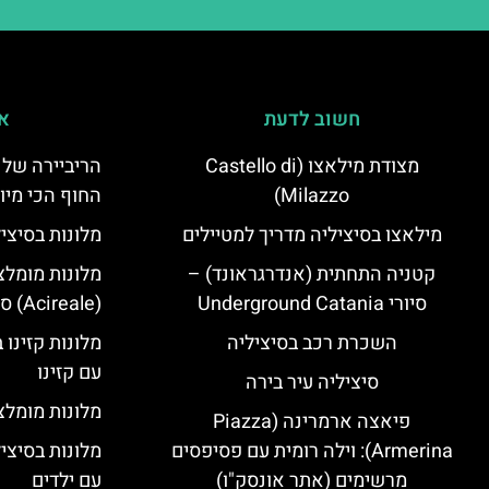
חשוב לדעת
אי
מצודת מילאצו (Castello di
הריביירה של 
Milazzo)
החוף הכי מיו
מילאצו בסיציליה מדריך למטיילים
מלונות בסיצי
קטניה התחתית (אנדרגראונד) –
מלונות מומלצ
סיורי Underground Catania
(Acireale) סיציליה
השכרת רכב בסיציליה
מלונות קזינו 
עם קזינו
סיציליה עיר בירה
מלונות מומלצי
פיאצה ארמרינה (Piazza
Armerina): וילה רומית עם פסיפסים
מלונות בסיצי
מרשימים (אתר אונסק"ו)
עם ילדים