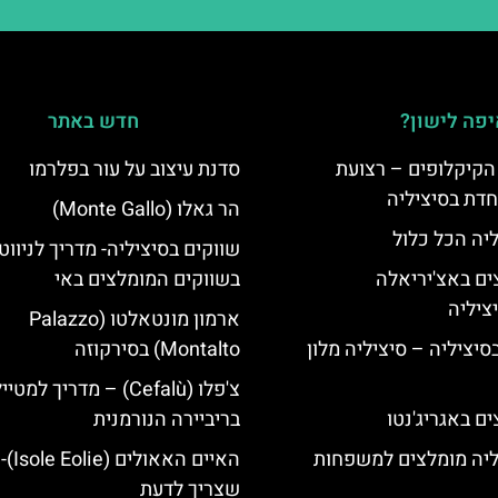
פה לישון?
חדש באתר
הקיקלופים – רצועת
סדנת עיצוב על עור בפלרמו
חדת בסיציליה
הר גאלו (Monte Gallo)
ליה הכל כלול
שווקים בסיציליה- מדריך לניווט
ים באצ'יריאלה
בשווקים המומלצים באי
ארמון מונטאלטו (Palazzo
בסיציליה – סיציליה מלון
Montalto) בסירקוזה
צ'פלו (Cefalù) – מדריך למטיי
ם באגריג'נטו
בריביירה הנורמנית
ליה מומלצים למשפחות
האיים ה
שצריך לדעת