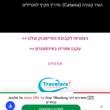
העיר קטניה (Catania)- מדריך מקיף למטיילים
הצטרפו לקבוצת הפייסבוק שלנו >>
עקבו אחרינו באינסטגרם >>
אודותינו
🇮🇹 מזמינים דרך Booking? קבלו
עד 15% הנחה
על מלונות
האתר הינו אתר המלצות מטיילים © כל הזכויות שמורות לסוכנות
נבחרים
×
TRAVELERS.CO.IL
לצפייה במבצעים