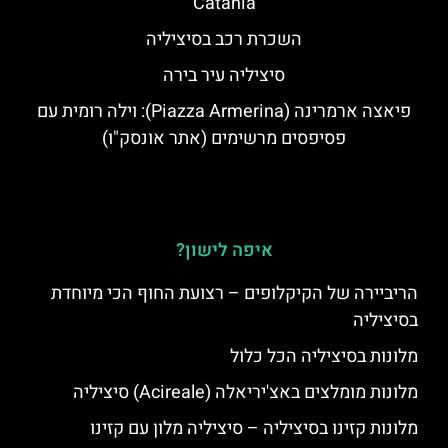
Catania
השכרת רכב בסיציליה
סיציליה עיר בירה
פיאצה ארמרינה (Piazza Armerina): וילה רומית עם
פסיפסים מרשימים (אתר אונסק"ו)
איפה לישון?
הריביירה של הקיקלופים – רצועת החוף הכי מיוחדת
בסיציליה
מלונות בסיציליה הכל כלול
מלונות מומלצים באצ'יריאלה (Acireale) סיציליה
מלונות קזינו בסיציליה – סיציליה מלון עם קזינו