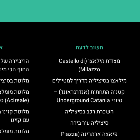
חשוב לדעת
אי
מצודת מילאצו (Castello di
הריביירה של 
Milazzo)
החוף הכי מיו
מילאצו בסיציליה מדריך למטיילים
מלונות בסיצי
קטניה התחתית (אנדרגראונד) –
מלונות מומלצ
סיורי Underground Catania
(Acireale) סיציליה
השכרת רכב בסיציליה
מלונות קזינו 
עם קזינו
סיציליה עיר בירה
מלונות מומלצי
פיאצה ארמרינה (Piazza