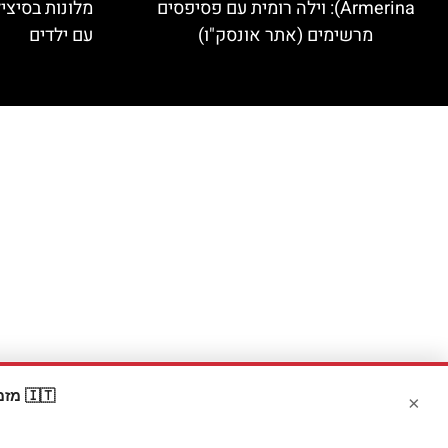
Armerina): וילה רומית עם פסיפסים
מלונות בסיצי
מרשימים (אתר אונסק"ו)
עם ילדים
🇮🇹 מזמינים דרך Booking? קבלו
×