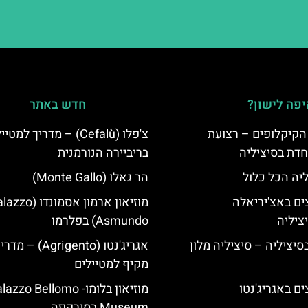
פה לישון?
חדש באתר
הקיקלופים – רצועת
צ'פלו (Cefalù) – מדריך למטיי
חדת בסיציליה
בריביירה הנורמנית
ליה הכל כלול
הר גאלו (Monte Gallo)
ים באצ'יריאלה
מוזיאון ארמון אסמונדו (
Asmundo) בפלרמו
בסיציליה – סיציליה מלון
אגריג'נטו (Agrigento) – מד
מקיף למטיילים
ם באגריג'נטו
מוזיאון בלומו- azzo Bellomo
Museum בסירקוזה