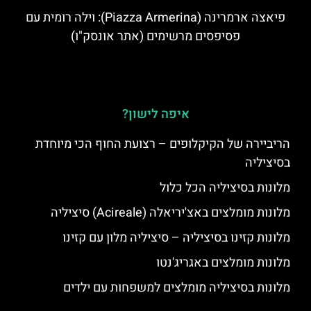
פיאצה ארמרינה (Piazza Armerina): וילה רומית עם
פסיפסים מרשימים (אתר אונסק"ו)
איפה לישון?
הריביירה של הקיקלופים – רצועת החוף הכי מיוחדת
בסיציליה
מלונות בסיציליה הכל כלול
מלונות מומלצים באצ'יריאלה (Acireale) סיציליה
מלונות קזינו בסיציליה – סיציליה מלון עם קזינו
מלונות מומלצים באגריג'נטו
מלונות בסיציליה מומלצים למשפחות עם ילדים