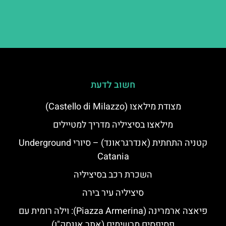
חשוב לדעת
מצודת מילאצו (Castello di Milazzo)
מילאצו בסיציליה מדריך למטיילים
קטניה התחתית (אנדרגראונד) – סיורי Underground
Catania
השכרת רכב בסיציליה
סיציליה עיר בירה
פיאצה ארמרינה (Piazza Armerina): וילה רומית עם
פסיפסים מרשימים (אתר אונסק"ו)