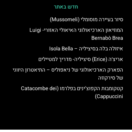
חדש באתר
סיור בעיירה מוסומלי (Mussomeli)
המוזיאון הארכיאולוגי האיאולי האזורי- Luigi
Bernabò Brea
איזולה בלה בסיציליה – Isola Bella
אריצ׳ה (Erice) סיציליה- מדריך למטיילים
הפארק הארכיאולוגי של ניאפוליס – התיאטרון היווני
של סירקוזה
קטקומבות הקפוצ'ינים בפלרמו (Catacombe dei
Cappuccini)