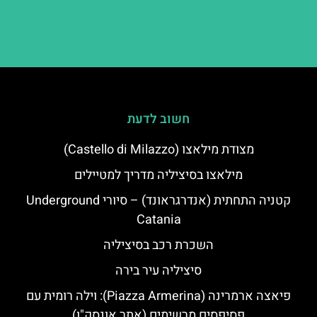
חשוב לדעת
מצודת מילאצו (Castello di Milazzo)
מילאצו בסיציליה מדריך למטיילים
קטניה התחתית (אנדרגראונד) – סיורי Underground
Catania
השכרת רכב בסיציליה
סיציליה עיר בירה
פיאצה ארמרינה (Piazza Armerina): וילה רומית עם
פסיפסים מרשימים (אתר אונסק"ו)