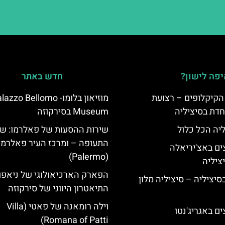
פה לישון?
חדש באתר
הקיקלופים – רצועת
מוזיאון בלומו- azzo Bellomo
חדת בסיציליה
Museum בסירקוזה
ליה הכל כלול
שירות ההסעות של פאלרמו: ש
התעופה – ומרכז העיר פאלרמו
ים באצ'יריאלה
(Palermo)
הפארק הארכיאולוגי של ניאפו
בסיציליה – סיציליה מלון
התיאטרון היווני של סירקוזה
וילה רומאנה של פאטי (Villa
ם באגריג'נטו
Romana of Patti)