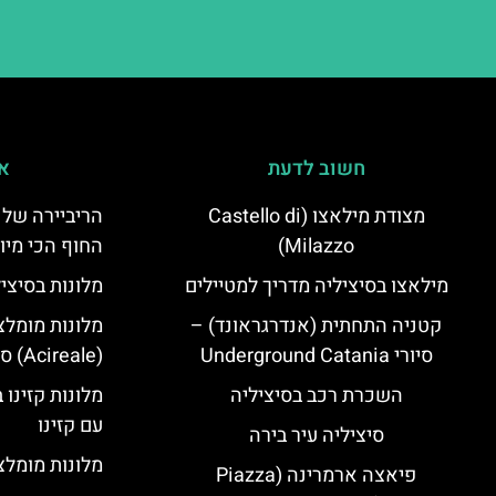
חשוב לדעת
אי
מצודת מילאצו (Castello di
הריביירה של 
Milazzo)
החוף הכי מיו
מילאצו בסיציליה מדריך למטיילים
מלונות בסיצי
קטניה התחתית (אנדרגראונד) –
מלונות מומלצ
סיורי Underground Catania
(Acireale) סיציליה
השכרת רכב בסיציליה
מלונות קזינו 
עם קזינו
סיציליה עיר בירה
מלונות מומלצי
פיאצה ארמרינה (Piazza