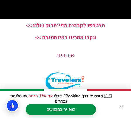
הצטרפו לקבוצת הפייסבוק שלנו >>
עקבו אחרינו באינסטגרם >>
אודותינו
🇮🇹 מזמינים דרך Booking? קבלו
עד 15% הנחה
על מלונות
האתר הינו אתר המלצות מטיילים © כל הזכויות שמורות לסוכנות
נבחרים
×
TRAVELERS.CO.IL
לצפייה במבצעים
מדיניות פרטיות