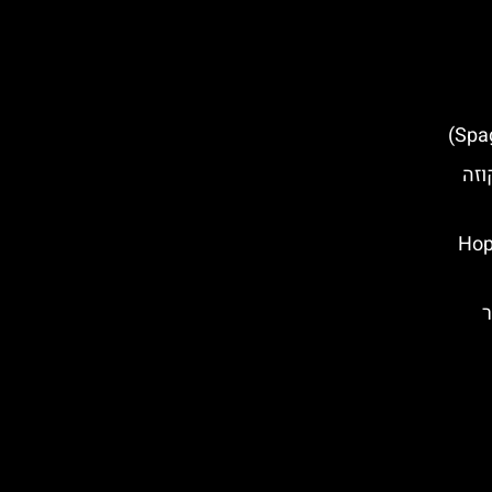
וזה
Hop On 
ר