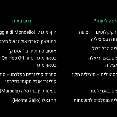
פה לישון?
חדש באתר
הקיקלופים – רצועת
חוף מונדלו (Spaggia di Mondello)
חדת בסיציליה
המוזיאון הארכיאולוגי של סירק
ליה הכל כלול
אוטובוס התיירים "הסנדק"
ים באצ'יריאלה
בטאורמינה: סיור Hop Off
בטאורמינה
בסיציליה – סיציליה מלון
סיורים קולינריים בפלרמו – סיו
קולינרי אוכל מקומי בפלרמו
ם באגריג'נטו
טעימות יין במרסלה (Marsala)
ליה מומלצים למשפחות
הר גאלו (Monte Gallo)