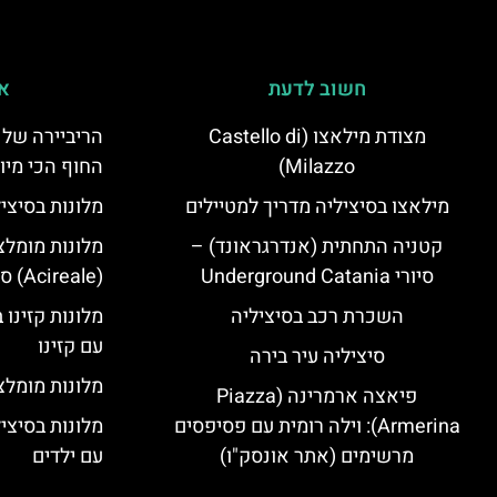
חשוב לדעת
אי
מצודת מילאצו (Castello di
הריביירה של 
Milazzo)
החוף הכי מיו
מילאצו בסיציליה מדריך למטיילים
מלונות בסיצי
קטניה התחתית (אנדרגראונד) –
מלונות מומלצ
סיורי Underground Catania
(Acireale) סיציליה
השכרת רכב בסיציליה
מלונות קזינו 
עם קזינו
סיציליה עיר בירה
מלונות מומלצי
פיאצה ארמרינה (Piazza
Armerina): וילה רומית עם פסיפסים
מלונות בסיצי
מרשימים (אתר אונסק"ו)
עם ילדים