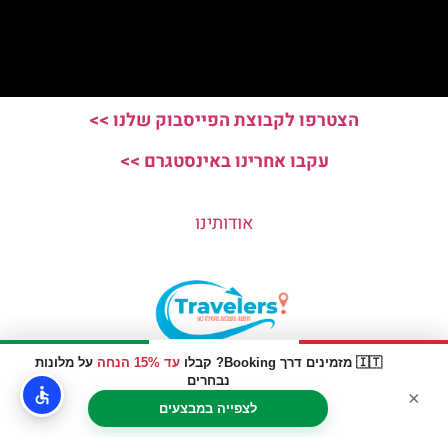
הצטרפו לקבוצת הפייסבוק שלנו >>
עקבו אחרינו באינסטגרם >>
אודותינו
🇮🇹 מזמינים דרך Booking? קבלו
עד 15% הנחה
על מלונות
האתר הינו אתר המלצות מטיילים © כל הזכויות שמורות לסוכנות
נבחרים
×
TRAVELERS.CO.IL
לצפייה במבצעים