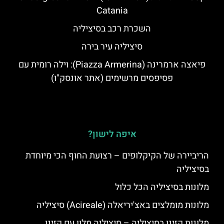
Catania
השכרת רכב בסיציליה
סיציליה עיר בירה
פיאצה ארמרינה (Piazza Armerina): וילה רומית עם
פסיפסים מרשימים (אתר אונסק"ו)
איפה לישון?
הריביירה של הקיקלופים – רצועת החוף הכי מיוחדת
בסיציליה
מלונות בסיציליה הכל כלול
מלונות מומלצים באצ'יריאלה (Acireale) סיציליה
מלונות קזינו בסיציליה – סיציליה מלון עם קזינו