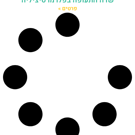
שדה התעופה בפלרמו סיציליה
פרטים »