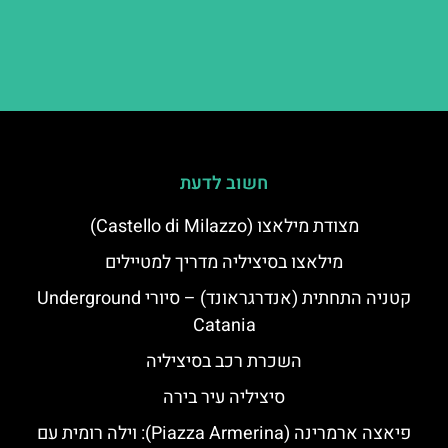
חשוב לדעת
מצודת מילאצו (Castello di Milazzo)
מילאצו בסיציליה מדריך למטיילים
קטניה התחתית (אנדרגראונד) – סיורי Underground
Catania
השכרת רכב בסיציליה
סיציליה עיר בירה
פיאצה ארמרינה (Piazza Armerina): וילה רומית עם