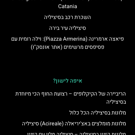
Catania
השכרת רכב בסיציליה
סיציליה עיר בירה
פיאצה ארמרינה (Piazza Armerina): וילה רומית עם
פסיפסים מרשימים (אתר אונסק"ו)
איפה לישון?
הריביירה של הקיקלופים – רצועת החוף הכי מיוחדת
בסיציליה
מלונות בסיציליה הכל כלול
מלונות מומלצים באצ'יריאלה (Acireale) סיציליה
מלונות קזינו בסיציליה – סיציליה מלון עם קזינו