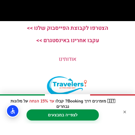
הצטרפו לקבוצת הפייסבוק שלנו >>
עקבו אחרינו באינסטגרם >>
אודותינו
🇮🇹 מזמינים דרך Booking? קבלו
עד 15% הנחה
על מלונות
האתר הינו אתר המלצות מטיילים © כל הזכויות שמורות לסוכנות
נבחרים
×
TRAVELERS.CO.IL
לצפייה במבצעים
מדיניות פרטיות