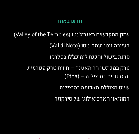
חדש באתר
עמק המקדשים באגריג'נטו (Valley of the Temples)
העיירה נוטו ועמק נוטו (Val di Noto)
סדנת בישול והכנת לימונצ'לו בפלרמו
טרק במכתשי הר האטנה – חווית טרק פנורמית
והיסטורית בסיציליה – (Etna)
שייט הצוללת האדומה בסיציליה
המוזיאון הארכיאולוגי של סירקוזה