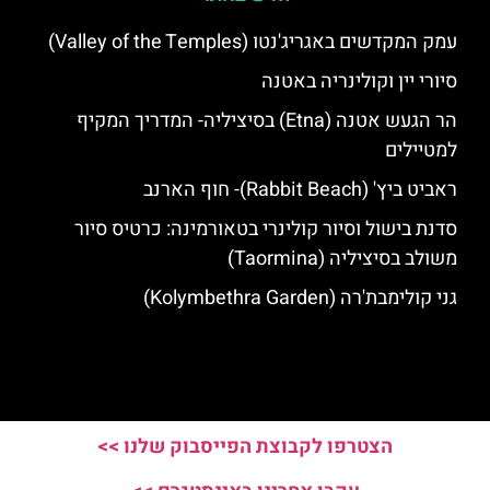
עמק המקדשים באגריג'נטו (Valley of the Temples)
סיורי יין וקולינריה באטנה
הר הגעש אטנה (Etna) בסיציליה- המדריך המקיף
למטיילים
ראביט ביץ' (Rabbit Beach)- חוף הארנב
סדנת בישול וסיור קולינרי בטאורמינה: כרטיס סיור
משולב בסיציליה (Taormina)
גני קולימבת'רה (Kolymbethra Garden)
הצטרפו לקבוצת הפייסבוק שלנו >>