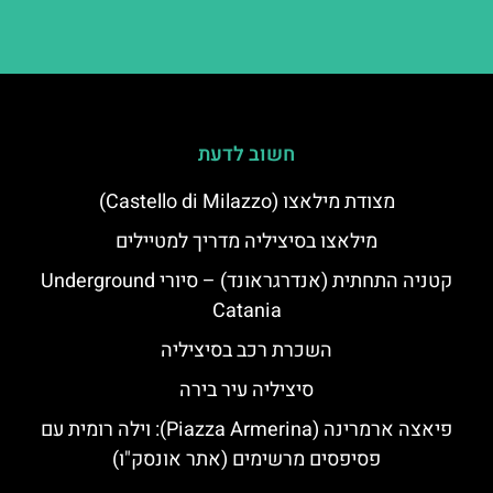
חשוב לדעת
מצודת מילאצו (Castello di Milazzo)
מילאצו בסיציליה מדריך למטיילים
קטניה התחתית (אנדרגראונד) – סיורי Underground
Catania
השכרת רכב בסיציליה
סיציליה עיר בירה
פיאצה ארמרינה (Piazza Armerina): וילה רומית עם
פסיפסים מרשימים (אתר אונסק"ו)