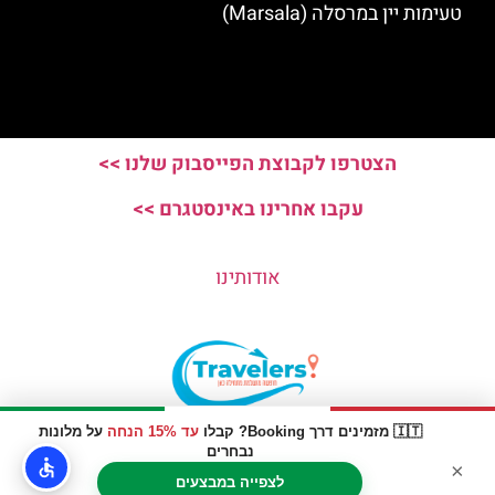
טעימות יין במרסלה (Marsala)
הצטרפו לקבוצת הפייסבוק שלנו >>
עקבו אחרינו באינסטגרם >>
אודותינו
🇮🇹 מזמינים דרך Booking? קבלו
עד 15% הנחה
על מלונות
האתר הינו אתר המלצות מטיילים © כל הזכויות שמורות לסוכנות
נבחרים
×
TRAVELERS.CO.IL
לצפייה במבצעים