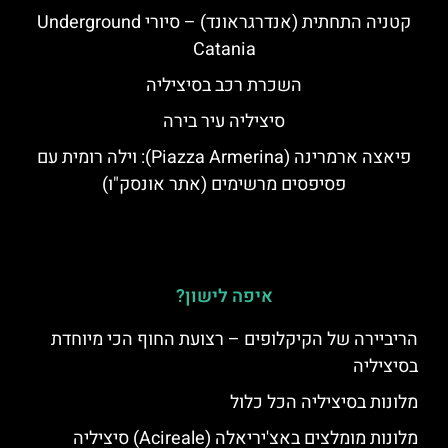
קטניה התחתית (אנדרגראונד) – סיורי Underground
Catania
השכרת רכב בסיציליה
סיציליה עיר בירה
פיאצה ארמרינה (Piazza Armerina): וילה רומית עם
פסיפסים מרשימים (אתר אונסק"ו)
איפה לישון?
הריביירה של הקיקלופים – רצועת החוף הכי מיוחדת
בסיציליה
מלונות בסיציליה הכל כלול
מלונות מומלצים באצ'יריאלה (Acireale) סיציליה