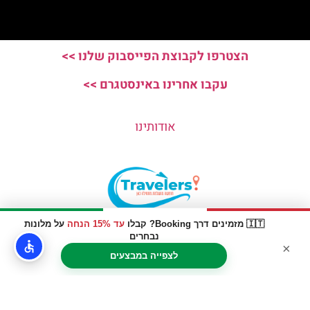
הצטרפו לקבוצת הפייסבוק שלנו >>
עקבו אחרינו באינסטגרם >>
אודותינו
🇮🇹 מזמינים דרך Booking? קבלו
עד 15% הנחה
על מלונות
האתר הינו אתר המלצות מטיילים © כל הזכויות שמורות לסוכנות
נבחרים
×
TRAVELERS.CO.IL
לצפייה במבצעים
מדיניות פרטיות