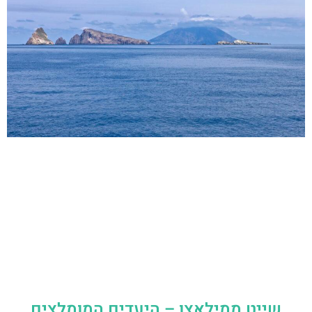
שייט ממילאצו – היעדים המומלצים