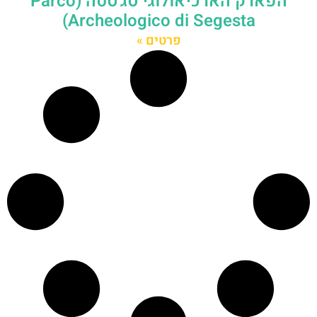
הפארק הארכיאולוגי סג'סטה (Parco
Archeologico di Segesta)
פרטים »