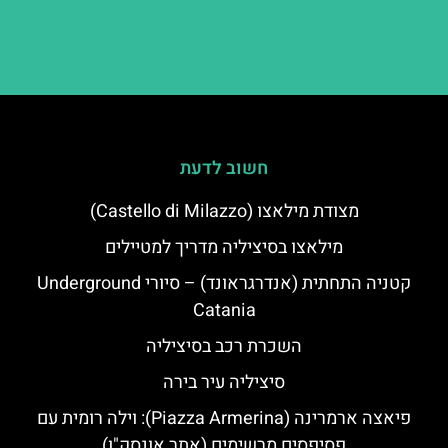
חשוב לדעת
מצודת מילאצו (Castello di Milazzo)
מילאצו בסיציליה מדריך למטיילים
קטניה התחתית (אנדרגראונד) – סיורי Underground
Catania
השכרת רכב בסיציליה
סיציליה עיר בירה
פיאצה ארמרינה (Piazza Armerina): וילה רומית עם
פסיפסים מרשימים (אתר אונסק"ו)