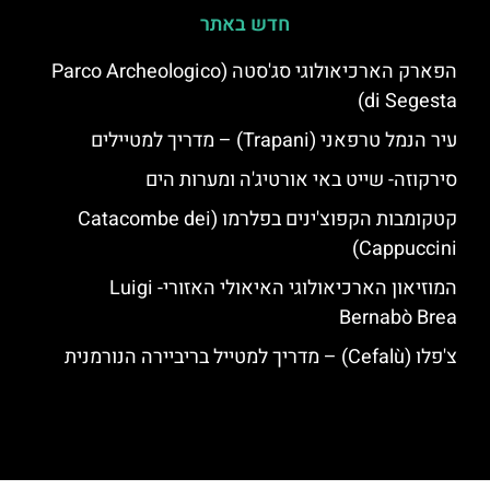
חדש באתר
הפארק הארכיאולוגי סג'סטה (Parco Archeologico
di Segesta)
עיר הנמל טרפאני (Trapani) – מדריך למטיילים
סירקוזה- שייט באי אורטיג'ה ומערות הים
קטקומבות הקפוצ'ינים בפלרמו (Catacombe dei
Cappuccini)
המוזיאון הארכיאולוגי האיאולי האזורי- Luigi
Bernabò Brea
צ'פלו (Cefalù) – מדריך למטייל בריביירה הנורמנית