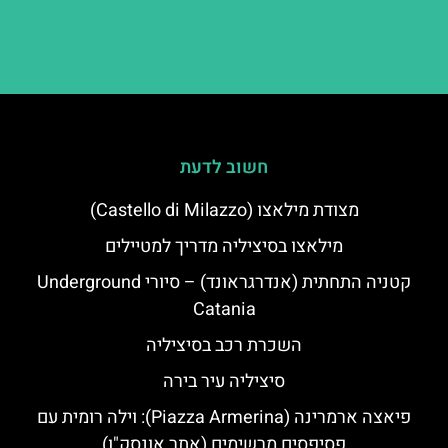
חשוב לדעת
מצודת מילאצו (Castello di Milazzo)
מילאצו בסיציליה מדריך למטיילים
קטניה התחתית (אנדרגראונד) – סיורי Underground
Catania
השכרת רכב בסיציליה
סיציליה עיר בירה
פיאצה ארמרינה (Piazza Armerina): וילה רומית עם
פסיפסים מרשימים (אתר אונסק"ו)