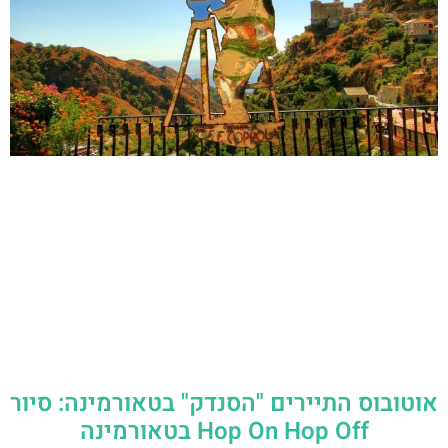
אוטובוס התיירים "הסנדק" בטאורמינה: סיור
Hop On Hop Off בטאורמינה