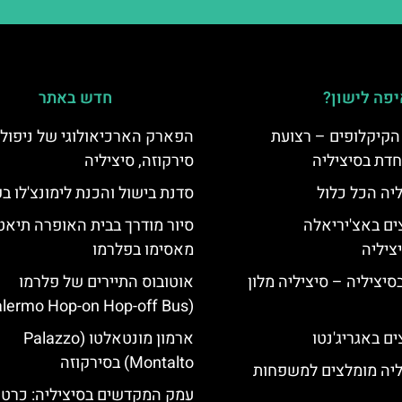
פה לישון?
חדש באתר
הקיקלופים – רצועת
הפארק הארכיאולוגי של ניפולי
חדת בסיציליה
סירקוזה, סיציליה
ליה הכל כלול
סדנת בישול והכנת לימונצ'לו ב
ים באצ'יריאלה
סיור מודרך בבית האופרה תיאט
מאסימו בפלרמו
בסיציליה – סיציליה מלון
אוטובוס התיירים של פלרמו
(Palermo Hop-on Hop-off Bus)
ם באגריג'נטו
ארמון מונטאלטו (Palazzo
Montalto) בסירקוזה
ליה מומלצים למשפחות
עמק המקדשים בסיציליה: כרטיס