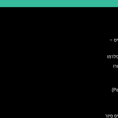
ס –
פלרמו
רו
 סיור