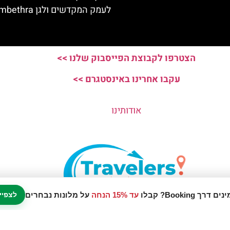
לעמק המקדשים ולגן Kolymbethra
הצטרפו לקבוצת הפייסבוק שלנו >>
עקבו אחרינו באינסטגרם >>
אודותינו
עד 15% הנחה
על מלונות נבחרים
לצפיי
נו אתר המלצות מטיילים © כל הזכויות שמורות לסוכנות TRAVELERS.CO.IL