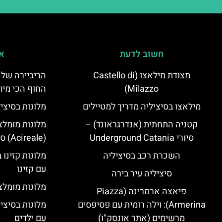
חשוב לדעת
אי
מצודת מילאצו (Castello di
הריביירה של 
Milazzo)
החוף הכי מיו
מילאצו בסיציליה מדריך למטיילים
מלונות בסיצי
קטניה התחתית (אנדרגראונד) –
מלונות מומלצ
סיורי Underground Catania
(Acireale) סיציליה
השכרת רכב בסיציליה
מלונות קזינו 
עם קזינו
סיציליה עיר בירה
מלונות מומלצי
פיאצה ארמרינה (Piazza
Armerina): וילה רומית עם פסיפסים
מלונות בסיצי
מרשימים (אתר אונסק"ו)
עם ילדים