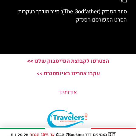
באי
סיור הסנדק (The Godfather): סיור מודרך בעקבות
הסרט המפורסם הסנדק
הצטרפו לקבוצת הפייסבוק שלנו >>
עקבו אחרינו באינסטגרם >>
אודותינו
🇮🇹 מזמינים דרך Booking? קבלו
עד 15% הנחה
על מלונות