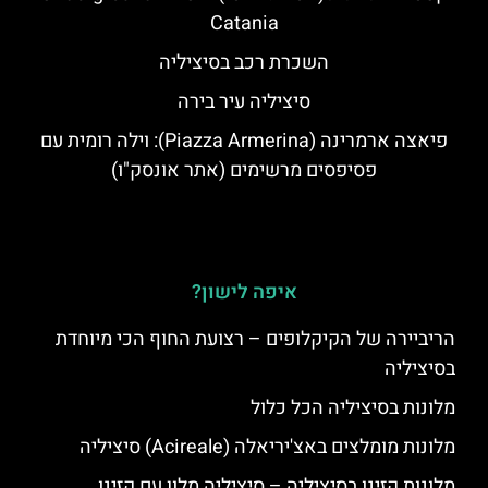
Catania
השכרת רכב בסיציליה
סיציליה עיר בירה
פיאצה ארמרינה (Piazza Armerina): וילה רומית עם
פסיפסים מרשימים (אתר אונסק"ו)
איפה לישון?
הריביירה של הקיקלופים – רצועת החוף הכי מיוחדת
בסיציליה
מלונות בסיציליה הכל כלול
מלונות מומלצים באצ'יריאלה (Acireale) סיציליה
מלונות קזינו בסיציליה – סיציליה מלון עם קזינו