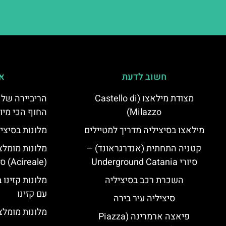
חשוב לדעת
אי
מצודת מילאצו (Castello di
הריביירה של 
Milazzo)
החוף הכי מיו
מילאצו בסיציליה מדריך למטיילים
מלונות בסיצי
קטניה התחתית (אנדרגראונד) –
מלונות מומלצ
סיורי Underground Catania
(Acireale) סיציליה
השכרת רכב בסיציליה
מלונות קזינו 
עם קזינו
סיציליה עיר בירה
מלונות מומלצי
פיאצה ארמרינה (Piazza