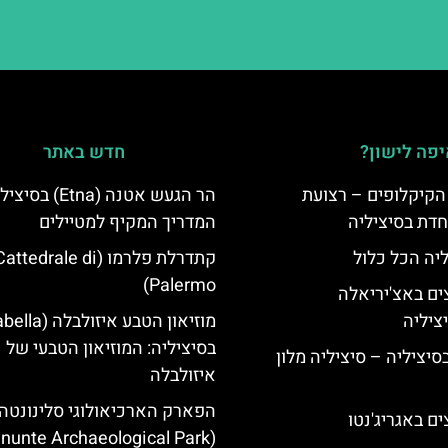
פה לישון?
חדש באתר
הקיקלופים – רצועת
הר הגעש אטנה (Etna) בס
חדת בסיציליה
המדריך המקיף למטיילים
ליה הכל כלול
קתדרלת פלרמו (attedrale di
Palermo)
ים באצ'יריאלה
בסיציליה: המוזיאון הטבעי של
בסיציליה – סיציליה מלון
איזולבלה
הפארק הארכיאולוגי סלינונטה
ם באגריג'נטו
(Selinunte Archaeological Park)